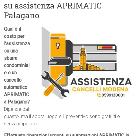
su assistenza APRIMATIC
Palagano
Qual è il
costo per
l’assistenza
su una
sbarra
condominial
e o un
cancello
automatico
APRIMATIC
a Palagano?
Dipende dal
guasto, ma il sopralluogo e il preventivo sono gratuiti e
senza impegno.
Effettuate riparazioni urgenti su automazioni APRIMATIC in