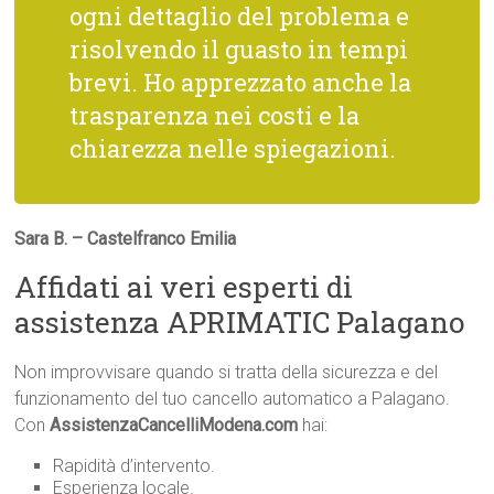
ogni dettaglio del problema e
risolvendo il guasto in tempi
brevi. Ho apprezzato anche la
trasparenza nei costi e la
chiarezza nelle spiegazioni.
Sara B. – Castelfranco Emilia
Affidati ai veri esperti di
assistenza APRIMATIC Palagano
Non improvvisare quando si tratta della sicurezza e del
funzionamento del tuo cancello automatico a Palagano.
Con
AssistenzaCancelliModena.com
hai:
Rapidità d’intervento.
Esperienza locale.