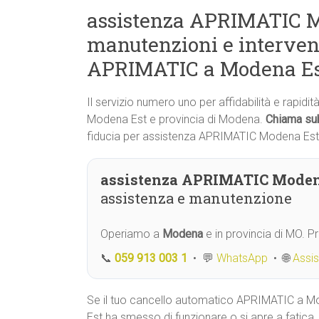
assistenza APRIMATIC Mo
manutenzioni e interven
APRIMATIC a Modena E
Il servizio numero uno per affidabilità e rapidi
Modena Est e provincia di Modena.
Chiama sub
fiducia per assistenza APRIMATIC Modena Est
assistenza APRIMATIC Moden
assistenza e manutenzione
Operiamo a
Modena
e in provincia di MO. 
📞
059 913 003 1
• 💬
WhatsApp
• 🌐
Assi
Se il tuo cancello automatico APRIMATIC a 
Est ha smesso di funzionare o si apre a fatica,