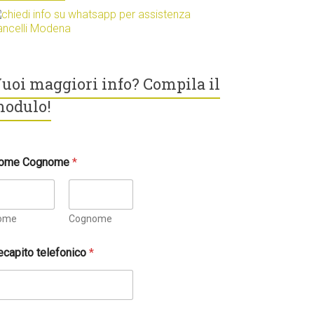
uoi maggiori info? Compila il
odulo!
ome Cognome
*
ome
Cognome
ecapito telefonico
*