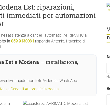
dena Est: riparazioni,
ti immediati per automazioni
st
V
tà nell’assistenza a cancelli automatici APRIMATIC a
m
ito lo
059 9130031
risponde Antonio, il tecnico di
!
N
a Est a Modena
— installazione,
N
Preventivo rapido con foto/video su WhatsApp.
R
stenza Cancelli Automatici Modena
Modena