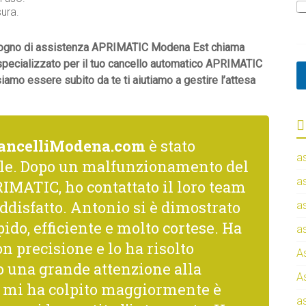
o
sura.
C
o
 bisogno di assistenza APRIMATIC Modena Est chiama
g
n
o specializzato per il tuo cancello automatico APRIMATIC
o
amo essere subito da te ti aiutiamo a gestire l’attesa
m
e
ancelliModena.com
è stato
a
le. Dopo un malfunzionamento del
a
IMATIC, ho contattato il loro team
ddisfatto. Antonio si è dimostrato
a
ido, efficiente e molto cortese. Ha
a
n precisione e lo ha risolto
A
una grande attenzione alla
A
he mi ha colpito maggiormente è
a