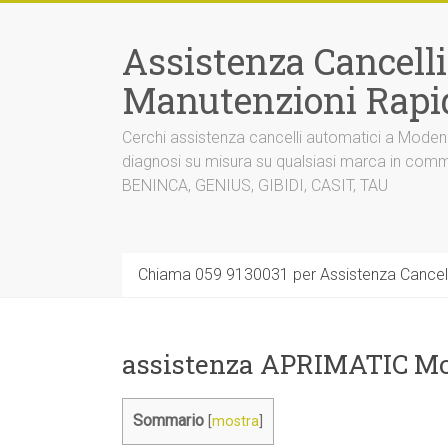
Vai
al
Assistenza Cancell
contenuto
Manutenzioni Rapi
Cerchi assistenza cancelli automatici a Mode
diagnosi su misura su qualsiasi marca in co
BENINCA, GENIUS, GIBIDI, CASIT, TAU
Chiama 059 9130031 per Assistenza Cancel
assistenza APRIMATIC Mo
Sommario
[
mostra
]