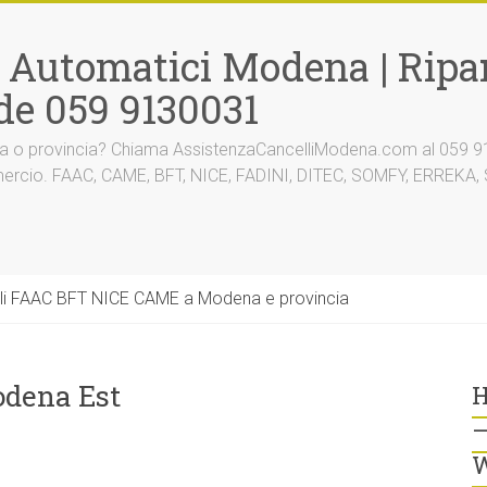
i Automatici Modena | Ripar
de 059 9130031
na o provincia? Chiama AssistenzaCancelliModena.com al 059 91
mmercio. FAAC, CAME, BFT, NICE, FADINI, DITEC, SOMFY, ERREK
li FAAC BFT NICE CAME a Modena e provincia
dena Est
H
–
W