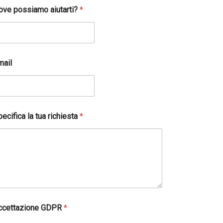
ove possiamo aiutarti?
*
mail
ecifica la tua richiesta
*
ccettazione GDPR
*