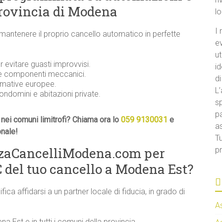
provincia di Modena
l
I 
 mantenere il proprio cancello automatico in perfette
e
ut
evitare guasti improvvisi.
id
 e componenti meccanici.
di
ormative europee.
L’
condomini e abitazioni private.
sp
pa
nei comuni limitrofi? Chiama ora lo
059 9130031
e
a
onale!
Tu
nzaCancelliModena.com per
pr
del tuo cancello a Modena Est?
ifica affidarsi a un partner locale di fiducia, in grado di
A
na Est e in tutti i comuni della provincia.