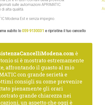
A
giornati sulle automazioni APRIMATIC.
A
di alta qualità.
.
MATIC Modena Est e senza impegno.
iama subito lo
059 9130031
e ripristina il tuo cancello
sistenzaCancelliModena.com
è
ntonio si è mostrato estremamente
, affrontando il guasto al mio
MATIC con grande serietà e
 ottimi consigli su come prevenire
ttato pienamente gli orari
mostrato grande chiarezza nei
cazioni, un aspetto che oggi è