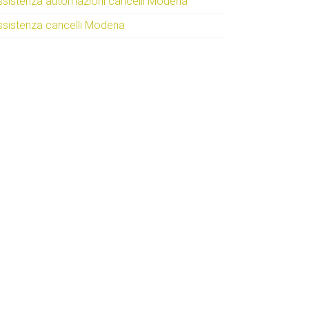
ssistenza automazioni cancelli Modena
ssistenza cancelli Modena