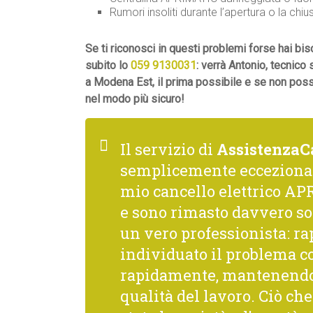
Rumori insoliti durante l’apertura o la chiu
Se ti riconosci in questi problemi forse hai
subito lo
059 9130031
: verrà Antonio, tecnic
a Modena Est, il prima possibile e se non possi
nel modo più sicuro!
Il servizio di
AssistenzaC
semplicemente ecceziona
mio cancello elettrico APR
e sono rimasto davvero so
un vero professionista: rap
individuato il problema co
rapidamente, mantenendo 
qualità del lavoro. Ciò c