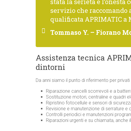
stata la serietà e l’onestà 
servizio che raccomando 
qualificata APRIMATIC a 
Tommaso Y. – Fiorano M
Assistenza tecnica APRIM
dintorni
Da anni siamo il punto di riferimento per privat
Riparazione cancelli scorrevoli e a batt
Sostituzione motori, centraline e quadri e
Ripristino fotocellule e sensori di sicure
Revisione e manutenzione di serrature 
Controlli periodici e manutenzioni prog
Riparazioni urgenti e su chiamata, anche i