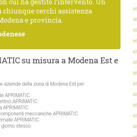
con cui ha gestito l’intervento. Un
a
a chiunque cerchi assistenza
Modena e provincia.
a
a
odenese
a
a
ATIC su misura a Modena Est e
a
a
a
i e aziende della zona di Modena Est per:
a
ente APRIMATIC.
lettrici APRIMATIC.
a
zza APRIMATIC.
e componenti meccaniche APRIMATIC.
a
rammate APRIMATIC.
l giorno stesso.
a
a