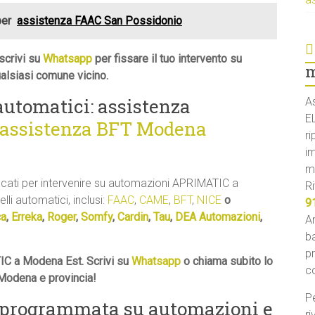
per
assistenza FAAC San Possidonio
scrivi su
Whatsapp
per fissare il tuo intervento su
m
lsiasi comune vicino.
 automatici: assistenza
A
E
assistenza BFT Modena
ri
i
m
ficati per intervenire su automazioni APRIMATIC a
Ri
lli automatici, inclusi:
FAAC
,
CAME
,
BFT
,
NICE
o
9
ca
,
Erreka
,
Roger
,
Somfy
,
Cardin
,
Tau
,
DEA Automazioni
,
An
ba
p
IC a Modena Est. Scrivi su
Whatsapp
o chiama subito lo
c
 Modena e provincia!
Pe
 programmata su automazioni e
ri