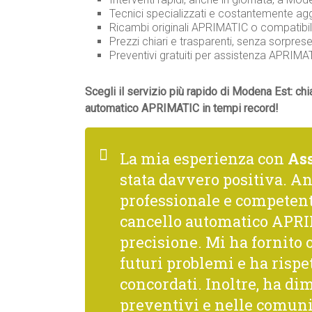
Tecnici specializzati e costantemente ag
Ricambi originali APRIMATIC o compatibili 
Prezzi chiari e trasparenti, senza sorprese
Preventivi gratuiti per assistenza APRI
Scegli il servizio più rapido di Modena Est: ch
automatico APRIMATIC in tempi record!
La mia esperienza con
As
stata davvero positiva. A
professionale e competente
cancello automatico APRI
precisione. Mi ha fornito
futuri problemi e ha rispe
concordati. Inoltre, ha di
preventivi e nelle comuni