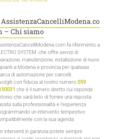
AssistenzaCancelliModena.co
 – Chi siamo
ssistenzaCancelliModena.com fa riferimento a
LECTRO SYSTEM. che offre servizi di
parazione, manutenzione, installazione di nuovi
mpianti a Modena e provincia per qualsiasi
arca di automazione per cancelli.
volgiti con fiducia al nostro numero
059
130031
che è il numero diretto cui risponde
tonio che sarà lieto di fornire una risposta
sata sulla professionalità e l’esperienza
rogrammando un intervento tempestivo
ompatibilmente con la sua agenda.
r interventi in garanzia potete sempre
volgervi ai centri assistenza autorizzati: noi non