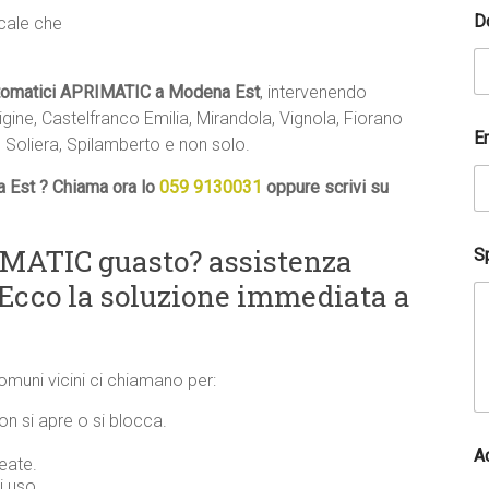
D
ocale che
utomatici APRIMATIC a Modena Est
, intervenendo
ine, Castelfranco Emilia, Mirandola, Vignola, Fiorano
E
 Soliera, Spilamberto e non solo.
 Est ? Chiama ora lo
059 9130031
oppure scrivi su
D
MATIC guasto? assistenza
Sp
o
v
cco la soluzione immediata a
e
t
e
l
comuni vicini ci chiamano per:
e
f
 si apre o si blocca.
o
n
A
eate.
i
i uso.
c