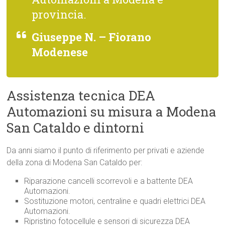
provincia.
Giuseppe N. – Fiorano
Modenese
Assistenza tecnica DEA
Automazioni su misura a Modena
San Cataldo e dintorni
Da anni siamo il punto di riferimento per privati e aziende
della zona di Modena San Cataldo per:
Riparazione cancelli scorrevoli e a battente DEA
Automazioni.
Sostituzione motori, centraline e quadri elettrici DEA
Automazioni.
Ripristino fotocellule e sensori di sicurezza DEA