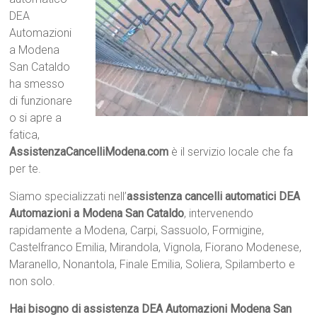
DEA
Automazioni
a Modena
San Cataldo
ha smesso
di funzionare
o si apre a
fatica,
AssistenzaCancelliModena.com
è il servizio locale che fa
per te.
Siamo specializzati nell’
assistenza cancelli automatici DEA
Automazioni a Modena San Cataldo
, intervenendo
rapidamente a Modena, Carpi, Sassuolo, Formigine,
Castelfranco Emilia, Mirandola, Vignola, Fiorano Modenese,
Maranello, Nonantola, Finale Emilia, Soliera, Spilamberto e
non solo.
Hai bisogno di assistenza DEA Automazioni Modena San