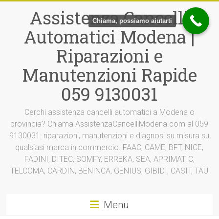
Vai
Assistenza Cancelli
al
Chiama, possiamo aiutarti
contenuto
Automatici Modena |
Riparazioni e
Manutenzioni Rapide
059 9130031
Cerchi assistenza cancelli automatici a Modena o
provincia? Chiama AssistenzaCancelliModena.com al 059
9130031: riparazioni, manutenzioni e diagnosi su misura su
qualsiasi marca in commercio. FAAC, CAME, BFT, NICE,
FADINI, DITEC, SOMFY, ERREKA, SEA, APRIMATIC,
TELCOMA, CARDIN, BENINCA, GENIUS, GIBIDI, CASIT, TAU
Menu