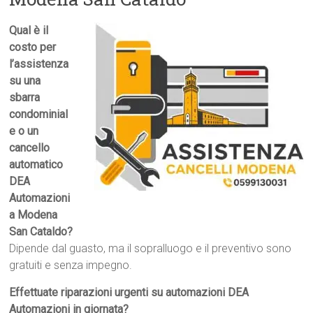
Qual è il
costo per
l’assistenza
su una
sbarra
condominial
e o un
cancello
automatico
DEA
Automazioni
a Modena
San Cataldo?
Dipende dal guasto, ma il sopralluogo e il preventivo sono
gratuiti e senza impegno.
Effettuate riparazioni urgenti su automazioni DEA
Automazioni in giornata?