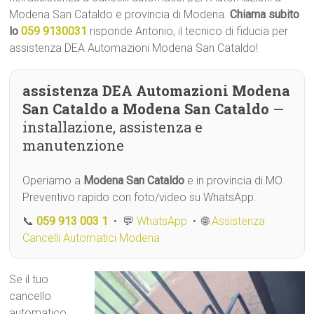
Modena San Cataldo e provincia di Modena.
Chiama subito
lo
059 9130031
risponde Antonio, il tecnico di fiducia per
assistenza DEA Automazioni Modena San Cataldo!
assistenza DEA Automazioni Modena
San Cataldo a Modena San Cataldo
—
installazione, assistenza e
manutenzione
Operiamo a
Modena San Cataldo
e in provincia di MO.
Preventivo rapido con foto/video su WhatsApp.
📞
059 913 003 1
• 💬
WhatsApp
• 🌐
Assistenza
Cancelli Automatici Modena
Se il tuo
cancello
automatico