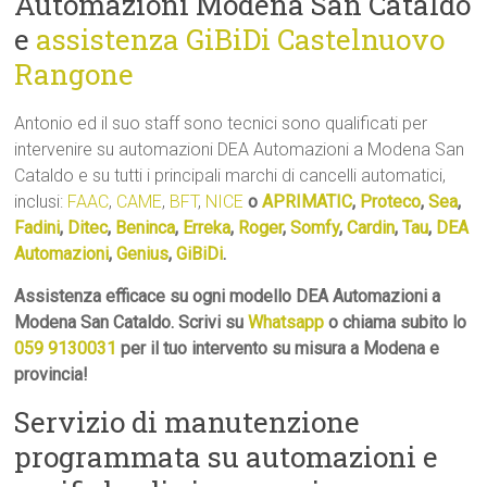
Automazioni Modena San Cataldo
e
assistenza GiBiDi Castelnuovo
Rangone
Antonio ed il suo staff sono tecnici sono qualificati per
intervenire su automazioni DEA Automazioni a Modena San
Cataldo e su tutti i principali marchi di cancelli automatici,
inclusi:
FAAC
,
CAME
,
BFT
,
NICE
o
APRIMATIC
,
Proteco
,
Sea
,
Fadini
,
Ditec
,
Beninca
,
Erreka
,
Roger
,
Somfy
,
Cardin
,
Tau
,
DEA
Automazioni
,
Genius
,
GiBiDi
.
Assistenza efficace su ogni modello DEA Automazioni a
Modena San Cataldo. Scrivi su
Whatsapp
o chiama subito lo
059 9130031
per il tuo intervento su misura a Modena e
provincia!
Servizio di manutenzione
programmata su automazioni e